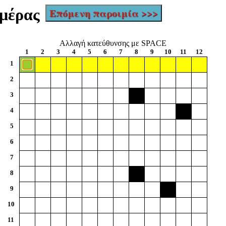
ημέρας
Επόμενη παροιμία >>>