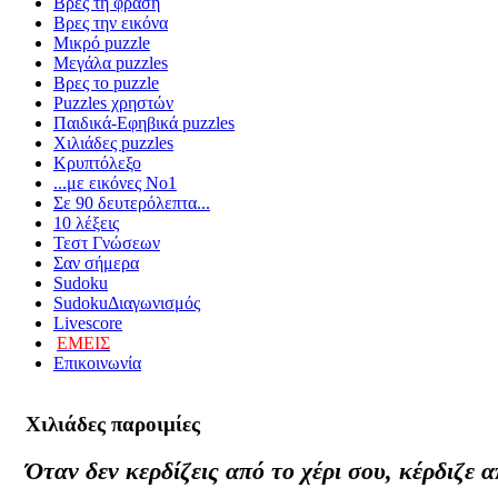
Βρες τη φράση
Βρες την εικόνα
Μικρό puzzle
Μεγάλα puzzles
Βρες το puzzle
Puzzles χρηστών
Παιδικά-Εφηβικά puzzles
Χιλιάδες puzzles
Κρυπτόλεξο
...με εικόνες Νο1
Σε 90 δευτερόλεπτα...
10 λέξεις
Τεστ Γνώσεων
Σαν σήμερα
Sudoku
Sudoku
Διαγωνισμός
Livescore
ΕΜΕΙΣ
Επικοινωνία
Χιλιάδες
παροιμίες
Όταν δεν κερδίζεις από το χέρι σου, κέρδιζε α