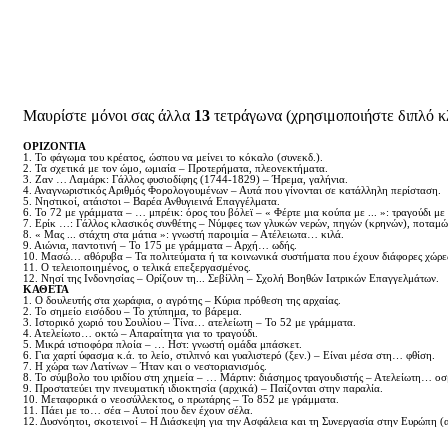
Μαυρίστε μόνοι σας άλλα
13
τετράγωνα (χρησιμοποιήστε διπλό κ
ΟΡΙΖΟΝΤΙΑ
1. Το φάγωμα του κρέατος, ώσπου να μείνει το κόκαλο (συνεκδ.).
2. Τα σχετικά με τον ώμο, ωμιαία – Προτερήματα, πλεονεκτήματα.
3. Ζαν … Λαμάρκ: Γάλλος φυσιοδίφης (1744-1829) – Ήρεμα, γαλήνια.
4. Αναγνωριστικός Αριθμός Φορολογουμένων – Αυτά που γίνονται σε κατάλληλη περίσταση.
5. Νηστικοί, ατάιστοι – Βαρέα Ανθυγιεινά Επαγγέλματα.
6. Το 72 με γράμματα – … μπρέικ: όρος του βόλεϊ – « Φέρτε μια κούπα με ... »: τραγούδι μ
7. Ερίκ …: Γάλλος κλασικός συνθέτης – Νύμφες των γλυκών νερών, πηγών (κρηνών), ποταμών
8. « Μας ... στάχτη στα μάτια »: γνωστή παροιμία – Ατέλειωτα… κιλά.
9. Αιώνια, παντοτινή – Το 175 με γράμματα – Αρχή… ωδής.
10. Μασώ… αθόρυβα – Τα πολιτεύματα ή τα κοινωνικά συστήματα που έχουν διάφορες χώρε
11. Ο τελειοποιημένος, ο τελικά επεξεργασμένος.
12. Νησί της Ινδονησίας – Ορίζουν τη... Σεβίλλη – Σχολή Βοηθών Ιατρικών Επαγγελμάτων.
ΚΑΘΕΤΑ
1. Ο δουλευτής στα χωράφια, ο αγρότης – Κύρια πρόθεση της αρχαίας.
2. Το σημείο εισόδου – Το χτύπημα, το βάρεμα.
3. Ιστορικό χωριό του Σουλίου – Τίνα… ατελείωτη – Το 52 με γράμματα.
4. Ατελείωτο… οκτώ – Απαραίτητα για το τραγούδι.
5. Μικρά ιστιοφόρα πλοία – … Ηστ: γνωστή ομάδα μπάσκετ.
6. Για χαρτί ύφασμα κ.ά. το λείο, στιλπνό και γυαλιστερό (ξεν.) – Είναι μέσα στη… φθίση.
7. Η χώρα των Λατίνων – Ήταν και ο νεστοριανισμός.
8. Το σύμβολο του ιριδίου στη χημεία – … Μάρτιν: διάσημος τραγουδιστής – Ατελείωτη… οσ
9. Προστατεύει την πνευματική ιδιοκτησία (αρχικά) – Παίζονται στην παραλία.
10. Μεταφορικά ο νεοσύλλεκτος, ο πρωτάρης – Το 852 με γράμματα.
11. Πάει με το… σέα – Αυτοί που δεν έχουν σέλα.
12. Δυσνόητοι, σκοτεινοί – Η Διάσκεψη για την Ασφάλεια και τη Συνεργασία στην Ευρώπη (α