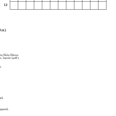
λικ)
ε τη Πόλυ Πάνου.
, λιμνών (μυθ.).
ς.
μή.
ρχικά).