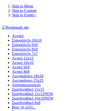
Skip to Menu
Skip to Content
Skip to Footer>
Αρχική
Σταυρόλεξο 10x10
Σταυρόλεξο 9x9
Σταυρόλεξο 8x8
Σταυρόλεξο 7x7
Λευκό 12x12
Λευκό 10x10
Λευκό 9x9
Λευκό 8x8
Αμερικάνικο 18x18
Αμερικάνικο 25x25
Αναγραμματισμός
Σκανδιναβικό 11x15
Σκανδιναβικό 11x12
NEW
Σκανδιναβικό 10x10
NEW
Σκανδιναβικό 8x8
Βρες τη λέξη...